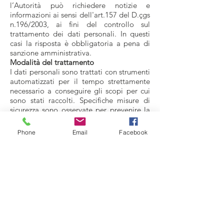
l’Autorità può richiedere notizie e
informazioni ai sensi dell'art.157 del D.çgs
n.196/2003, ai fini del controllo sul
trattamento dei dati personali. In questi
casi la risposta è obbligatoria a pena di
sanzione amministrativa.
Modalità del trattamento
I dati personali sono trattati con strumenti
automatizzati per il tempo strettamente
necessario a conseguire gli scopi per cui
sono stati raccolti. Specifiche misure di
sicurezza sono osservate per prevenire la
perdita dei dati, usi illeciti o non corretti
ed accessi non autorizzati.
Phone
Email
Facebook
Diritti degli interessati
I soggetti cui si riferiscono i dati personali
hanno il diritto in qualunque momento di
ottenere la conferma dell’esistenza o
meno dei medesimi dati e di conoscerne
il contenuto e l’origine, verificarne
l’esattezza o chiederne l’integrazione o
l’aggiornamento, oppure la rettificazione
(art. 7 del d.lgs. n. 196/2003). Ai sensi del
medesimo articolo si ha il diritto di